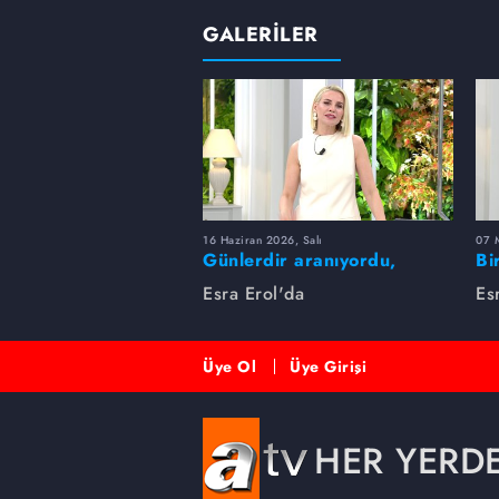
GALERİLER
16 Haziran 2026, Salı
07 
Günlerdir aranıyordu,
Bi
dakikalar içinde bulundu!
Es
Esra Erol'da
Es
Üye Ol
Üye Girişi
HER YERD