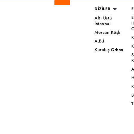
DİZİLER
E
E
Altı Üstü
H
İstanbul
O
Mercan Köşk
K
A.B.İ.
K
Kuruluş Orhan
S
K
A
H
K
B
T