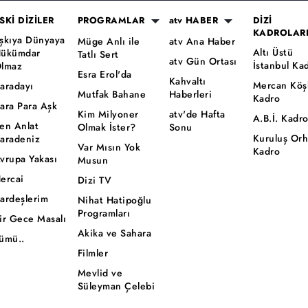
SKİ DİZİLER
PROGRAMLAR
atv HABER
DİZİ
KADROLAR
şkıya Dünyaya
Müge Anlı ile
atv Ana Haber
Altı Üstü
ükümdar
Tatlı Sert
atv Gün Ortası
İstanbul Ka
lmaz
Esra Erol'da
Kahvaltı
Mercan Köş
aradayı
Mutfak Bahane
Haberleri
Kadro
ara Para Aşk
Kim Milyoner
atv'de Hafta
A.B.İ. Kadr
en Anlat
Olmak İster?
Sonu
Kuruluş Or
aradeniz
Var Mısın Yok
Kadro
vrupa Yakası
Musun
ercai
Dizi TV
ardeşlerim
Nihat Hatipoğlu
Programları
ir Gece Masalı
Akika ve Sahara
ümü..
Filmler
Mevlid ve
Süleyman Çelebi