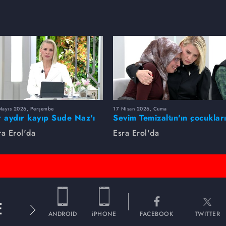
Mayıs 2026, Perşembe
17 Nisan 2026, Cuma
r aydır kayıp Sude Naz'ı
Sevim Temizaltın'ın çocuklar
ra Erol buldu
nerede?
ra Erol'da
Esra Erol'da
E
ANDROID
iPHONE
FACEBOOK
TWITTER