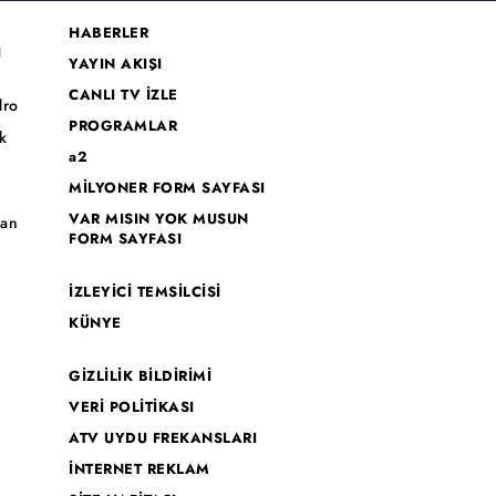
HABERLER
I
YAYIN AKIŞI
CANLI TV İZLE
dro
PROGRAMLAR
k
a2
MİLYONER FORM SAYFASI
o
VAR MISIN YOK MUSUN
han
FORM SAYFASI
İZLEYİCİ TEMSİLCİSİ
KÜNYE
GİZLİLİK BİLDİRİMİ
VERİ POLİTİKASI
ATV UYDU FREKANSLARI
İNTERNET REKLAM