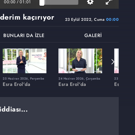
00:00
/
01:01
derim kaçırıyor
23 Eylül 2022, Cuma
00:00
BUNLARI DA İZLE
GALERİ
25 Haziran 2026, Perşembe
24 Haziran 2026, Çarşamba
23 Haziran 20
Esra Erol'da
Esra Erol'da
Esra Erol
ddiası...