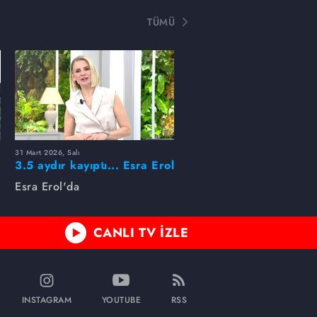
TÜMÜ
31 Mart 2026, Salı
ı
3.5 aydır kayıptı... Esra Erol
buldu!
Esra Erol'da
CANLI TV İZLE
INSTAGRAM
YOUTUBE
RSS