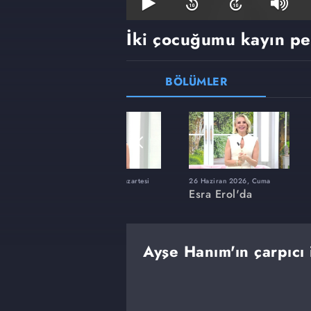
İki çocuğumu kayın pe
BÖLÜMLER
ı
8 Haziran 2026, Pazartesi
26 Haziran 2026, Cuma
Esra Erol'da
Esra Erol'da
Ayşe Hanım'ın çarpıcı i