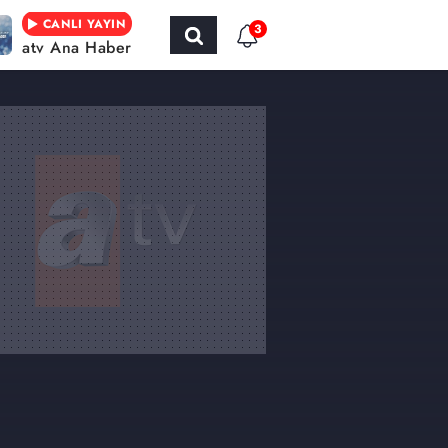
CANLI YAYIN
3
atv Ana Haber