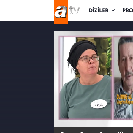
DİZİLER
PR