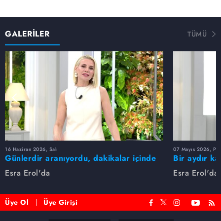
GALERİLER
TÜMÜ
16 Haziran 2026, Salı
07 Mayıs 2026, Pe
Günlerdir aranıyordu, dakikalar içinde
Bir aydır ka
bulundu!
buldu
Esra Erol'da
Esra Erol'da
Üye Ol
Üye Girişi