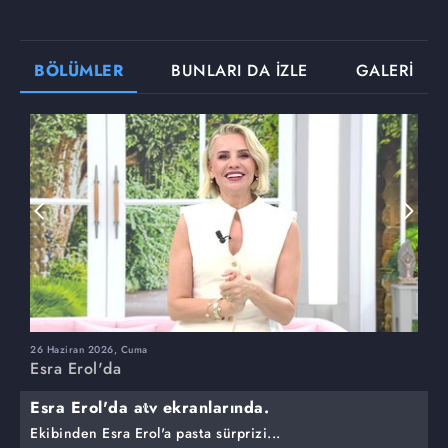
BÖLÜMLER
BUNLARI DA İZLE
GALERİ
26 Haziran 2026, Cuma
2
Esra Erol'da
E
Esra Erol'da atv ekranlarında.
Ekibinden Esra Erol'a pasta sürprizi...