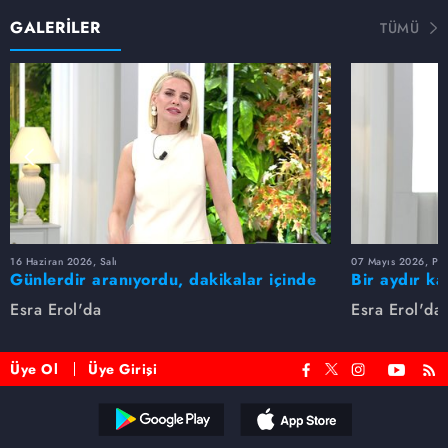
GALERİLER
TÜMÜ
16 Haziran 2026, Salı
07 Mayıs 2026, Pe
Günlerdir aranıyordu, dakikalar içinde
Bir aydır ka
bulundu!
buldu
Esra Erol'da
Esra Erol'da
Üye Ol
Üye Girişi
Reddet