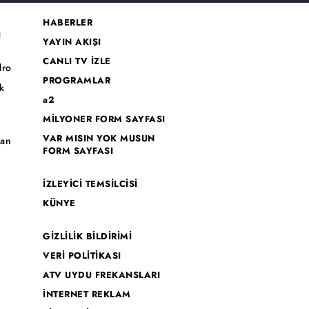
HABERLER
I
YAYIN AKIŞI
CANLI TV İZLE
dro
PROGRAMLAR
k
a2
MİLYONER FORM SAYFASI
o
VAR MISIN YOK MUSUN
han
FORM SAYFASI
İZLEYİCİ TEMSİLCİSİ
KÜNYE
GİZLİLİK BİLDİRİMİ
VERİ POLİTİKASI
ATV UYDU FREKANSLARI
İNTERNET REKLAM