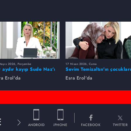
Mayıs 2026, Perşembe
17 Nisan 2026, Cuma
r aydır kayıp Sude Naz'ı
Sevim Temizaltın'ın çocuklar
ra Erol buldu
nerede?
ra Erol'da
Esra Erol'da
E
ANDROID
iPHONE
FACEBOOK
TWITTER