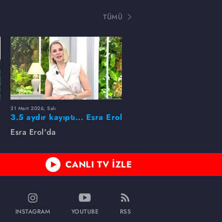
TÜMÜ
31 Mart 2026, Salı
ı
3.5 aydır kayıptı... Esra Erol
buldu!
Esra Erol'da
CANLI TV İZLE
INSTAGRAM
YOUTUBE
RSS