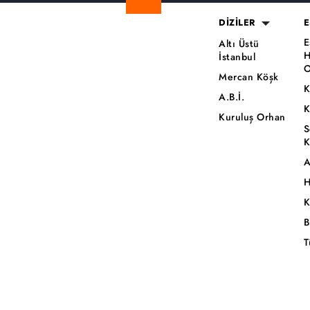
DİZİLER
E
E
Altı Üstü
H
İstanbul
O
Mercan Köşk
K
A.B.İ.
K
Kuruluş Orhan
S
K
A
H
K
B
T