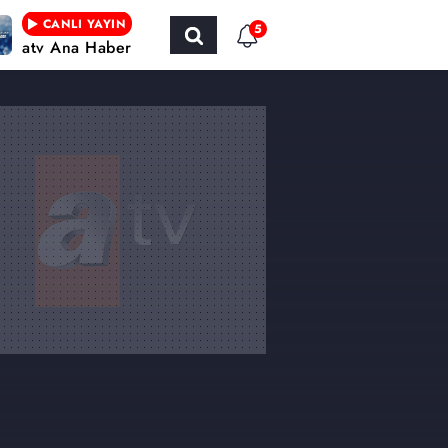
CANLI YAYIN
5
atv Ana Haber