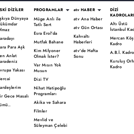
SKİ DİZİLER
PROGRAMLAR
atv HABER
DİZİ
KADROLAR
şkıya Dünyaya
Müge Anlı ile
atv Ana Haber
Altı Üstü
ükümdar
Tatlı Sert
atv Gün Ortası
İstanbul Ka
lmaz
Esra Erol'da
Kahvaltı
Mercan Köş
aradayı
Mutfak Bahane
Haberleri
Kadro
ara Para Aşk
Kim Milyoner
atv'de Hafta
A.B.İ. Kadr
en Anlat
Olmak İster?
Sonu
Kuruluş Or
aradeniz
Var Mısın Yok
Kadro
vrupa Yakası
Musun
ercai
Dizi TV
ardeşlerim
Nihat Hatipoğlu
Programları
ir Gece Masalı
Akika ve Sahara
ümü..
Filmler
Mevlid ve
Süleyman Çelebi