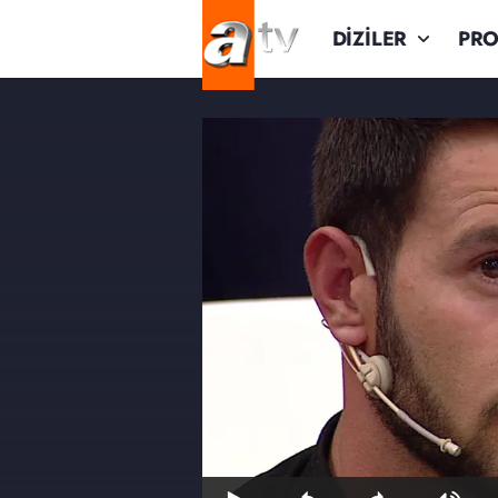
DİZİLER
PR