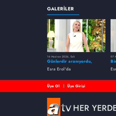
GALERİLER
16 Haziran 2026, Salı
07 
Günlerdir aranıyordu,
Bi
dakikalar içinde bulundu!
Es
Esra Erol'da
Es
Üye Ol
Üye Girişi
HER YERD