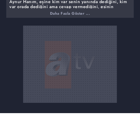
Aynur Hanım, eşine kim var senin yanında dediğini, kim
var orada dediğini ama cevap vermediğini, eşinin
oturduğu karyolanın arkasında birine baktığını, kime
Daha Fazla Göster ...
bakıyorsun dediğini eşinin göstermediğini anlattı. Aynur
Hanım aynadan hanımefendiyi gördüğünü, sonra
hanımefendinin kafasını kameraya soktuğunu, orada bir
arbede yaşandığını dile getirdi.