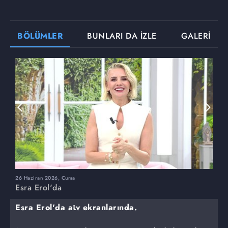
BÖLÜMLER
BUNLARI DA İZLE
GALERİ
26 Haziran 2026, Cuma
2
Esra Erol'da
E
Esra Erol'da atv ekranlarında.