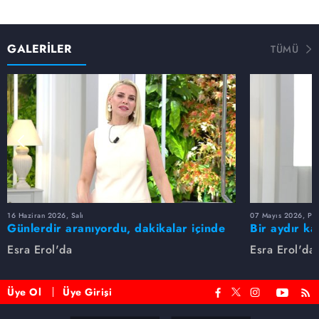
GALERİLER
TÜMÜ
16 Haziran 2026, Salı
07 Mayıs 2026, Pe
Günlerdir aranıyordu, dakikalar içinde
Bir aydır ka
bulundu!
buldu
Esra Erol'da
Esra Erol'da
Üye Ol
Üye Girişi