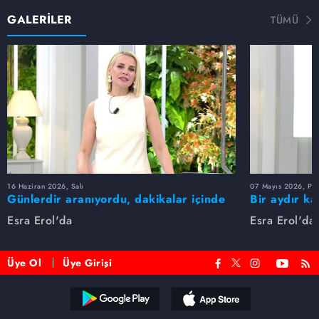
GALERİLER
TÜMÜ
16 Haziran 2026, Salı
07 Mayıs 2026, Pe
Günlerdir aranıyordu, dakikalar içinde
Bir aydır ka
bulundu!
buldu
Esra Erol'da
Esra Erol'da
Üye Ol
Üye Girişi
Reddet