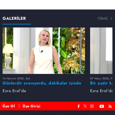
GALERİLER
TÜMÜ
16 Haziran 2026, Salı
07 Mayıs 2026, Pe
Günlerdir aranıyordu, dakikalar içinde
Bir aydır ka
bulundu!
buldu
Esra Erol'da
Esra Erol'da
Üye Ol
Üye Girişi