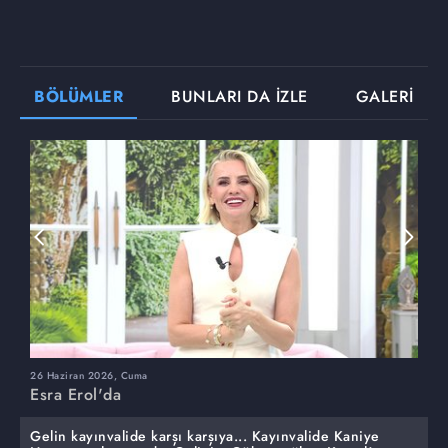
BÖLÜMLER
BUNLARI DA İZLE
GALERİ
26 Haziran 2026, Cuma
2
Esra Erol'da
E
Gelin kayınvalide karşı karşıya... Kayınvalide Kaniye