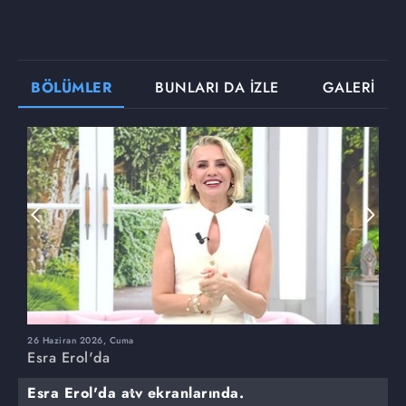
BÖLÜMLER
BUNLARI DA İZLE
GALERİ
26 Haziran 2026, Cuma
2
Esra Erol'da
E
Esra Erol'da atv ekranlarında.