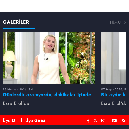
GALERİLER
TÜMÜ
16 Haziran 2026, Salı
07 Mayıs 2026, Pe
Günlerdir aranıyordu, dakikalar içinde
Bir aydır ka
bulundu!
buldu
Esra Erol'da
Esra Erol'da
Üye Ol
Üye Girişi