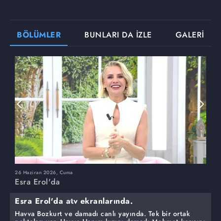
BÖLÜMLER
BUNLARI DA İZLE
GALERİ
26 Haziran 2026, Cuma
2
Esra Erol'da
E
Esra Erol'da atv ekranlarında.
Havva Bozkurt ve damadı canlı yayında. Tek bir ortak