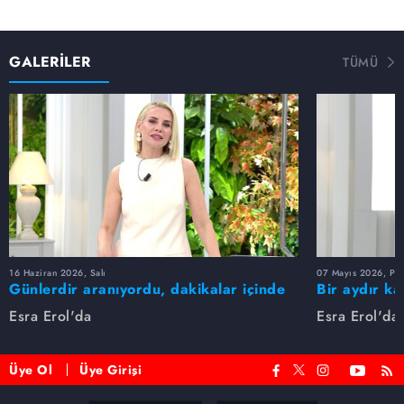
GALERİLER
TÜMÜ
16 Haziran 2026, Salı
07 Mayıs 2026, Pe
Günlerdir aranıyordu, dakikalar içinde
Bir aydır ka
bulundu!
buldu
Esra Erol'da
Esra Erol'da
Üye Ol
Üye Girişi