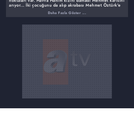
noktaları var. Havva Hanım kızını damadı Mehmet karısını
arıyor... İki çocuğunu da alıp akrabası Mehmet Öztürk'e
kaçan Ebru Artırmak ve çocukları nerede?
Daha Fazla Göster ...