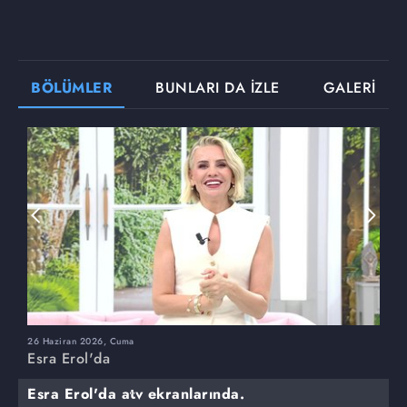
BÖLÜMLER
BUNLARI DA İZLE
GALERİ
26 Haziran 2026, Cuma
2
Esra Erol'da
E
Esra Erol'da atv ekranlarında.