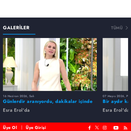
GALERİLER
TÜMÜ
16 Haziran 2026, Salı
07 Mayıs 2026, Pe
Günlerdir aranıyordu, dakikalar içinde
Bir aydır ka
bulundu!
buldu
Esra Erol'da
Esra Erol'da
Üye Ol
Üye Girişi