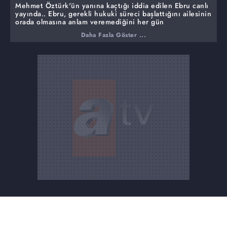
Mehmet Öztürk'ün yanına kaçtığı iddia edilen Ebru canlı
yayında.. Ebru, gerekli hukuki süreci başlattığını ailesinin
orada olmasına anlam veremediğini her gün
konuştuklarını söyledi. Ebru Artırmak 12 yıl boyunca
Daha Fazla Göster ...
kendisine ailesi ve eşi tarafından psikolojik baskı
yapıldığını iddia etti.