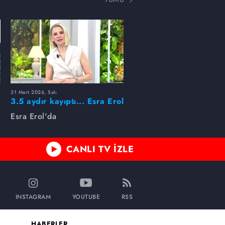
31 Mart 2026, Salı
ı
3.5 aydır kayıptı... Esra Erol
buldu!
Esra Erol'da
CANLI TV İZLE
INSTAGRAM
YOUTUBE
RSS
HABERLER