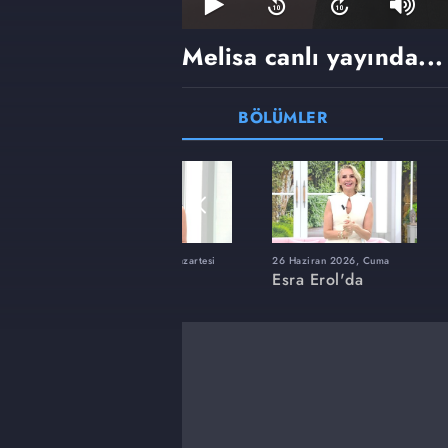
Melisa canlı yayında...
BÖLÜMLER
ı
8 Haziran 2026, Pazartesi
26 Haziran 2026, Cuma
Esra Erol'da
Esra Erol'da