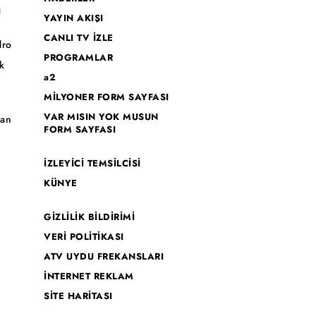
I
YAYIN AKIŞI
CANLI TV İZLE
dro
PROGRAMLAR
k
a2
MİLYONER FORM SAYFASI
o
VAR MISIN YOK MUSUN
han
FORM SAYFASI
İZLEYİCİ TEMSİLCİSİ
KÜNYE
GİZLİLİK BİLDİRİMİ
VERİ POLİTİKASI
ATV UYDU FREKANSLARI
İNTERNET REKLAM
SİTE HARİTASI