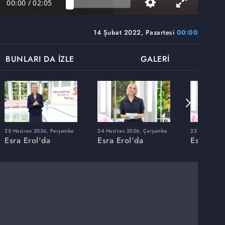
00:00
/
02:05
14 Şubat 2022, Pazartesi
00:00
BUNLARI DA İZLE
GALERİ
25 Haziran 2026, Perşembe
24 Haziran 2026, Çarşamba
23 Haziran 20
Esra Erol'da
Esra Erol'da
Esra Erol