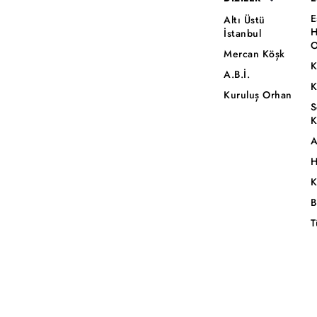
E
Altı Üstü
H
İstanbul
O
Mercan Köşk
K
A.B.İ.
K
Kuruluş Orhan
S
K
A
H
K
B
T