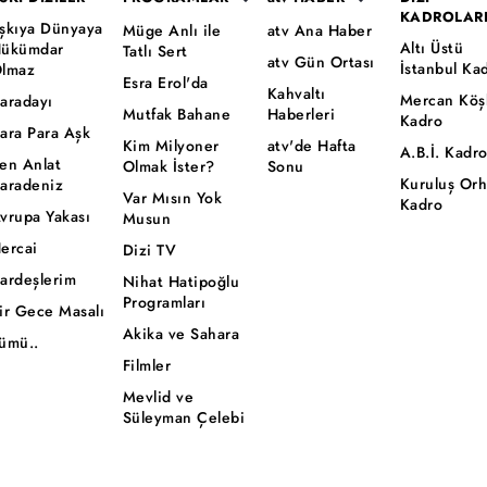
KADROLAR
şkıya Dünyaya
Müge Anlı ile
atv Ana Haber
Altı Üstü
ükümdar
Tatlı Sert
atv Gün Ortası
İstanbul Ka
lmaz
Esra Erol'da
Kahvaltı
Mercan Köş
aradayı
Mutfak Bahane
Haberleri
Kadro
ara Para Aşk
Kim Milyoner
atv'de Hafta
A.B.İ. Kadr
en Anlat
Olmak İster?
Sonu
Kuruluş Or
aradeniz
Var Mısın Yok
Kadro
vrupa Yakası
Musun
ercai
Dizi TV
ardeşlerim
Nihat Hatipoğlu
Programları
ir Gece Masalı
Akika ve Sahara
ümü..
Filmler
Mevlid ve
Süleyman Çelebi