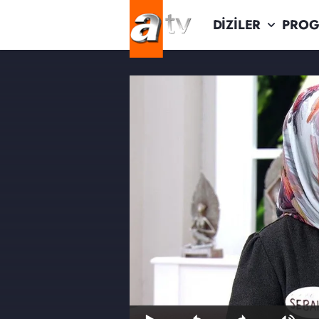
DİZİLER
PROG