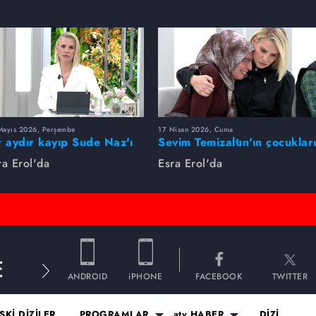
Mayıs 2026, Perşembe
17 Nisan 2026, Cuma
r aydır kayıp Sude Naz'ı
Sevim Temizaltın'ın çocuklar
ra Erol buldu
nerede?
ra Erol'da
Esra Erol'da
E
ANDROID
iPHONE
FACEBOOK
TWITTER
SKİ DİZİLER
PROGRAMLAR
atv HABER
DİZİ