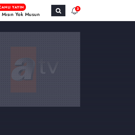
CANLI YAYIN
3
r Mısın Yok Musun