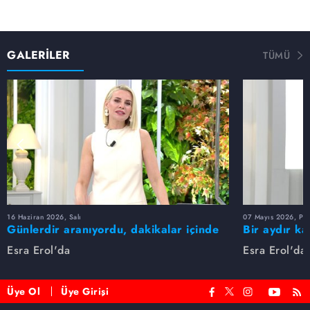
GALERİLER
TÜMÜ
16 Haziran 2026, Salı
07 Mayıs 2026, Pe
Günlerdir aranıyordu, dakikalar içinde
Bir aydır ka
bulundu!
buldu
Esra Erol'da
Esra Erol'da
Üye Ol
Üye Girişi