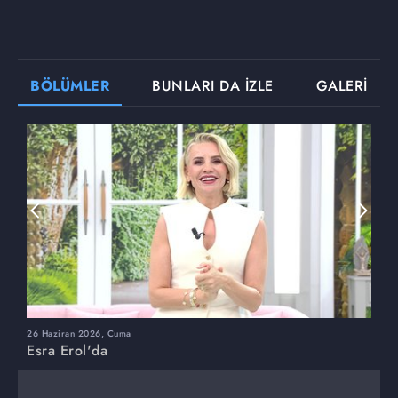
BÖLÜMLER
BUNLARI DA İZLE
GALERİ
26 Haziran 2026, Cuma
2
Esra Erol'da
E