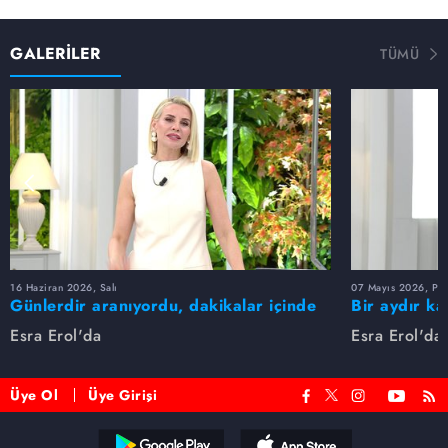
GALERİLER
TÜMÜ
16 Haziran 2026, Salı
07 Mayıs 2026, Pe
Günlerdir aranıyordu, dakikalar içinde
Bir aydır ka
bulundu!
buldu
Esra Erol'da
Esra Erol'da
Üye Ol
Üye Girişi