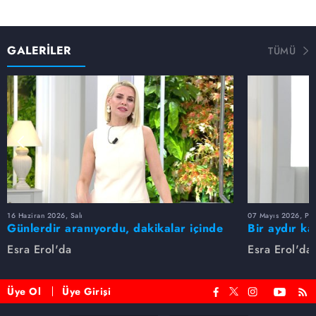
GALERİLER
TÜMÜ
16 Haziran 2026, Salı
07 Mayıs 2026, Pe
Günlerdir aranıyordu, dakikalar içinde
Bir aydır ka
bulundu!
buldu
Esra Erol'da
Esra Erol'da
Üye Ol
Üye Girişi