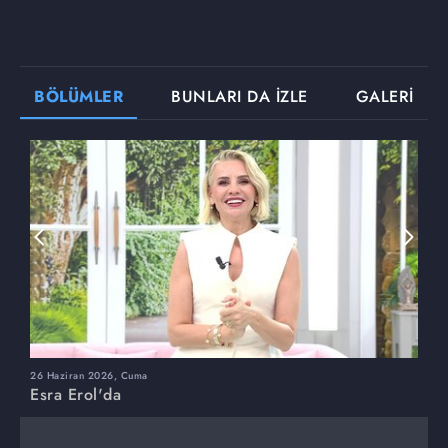
BÖLÜMLER
BUNLARI DA İZLE
GALERİ
26 Haziran 2026, Cuma
2
Esra Erol'da
E