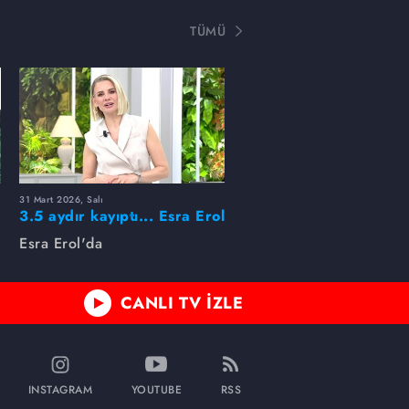
TÜMÜ
31 Mart 2026, Salı
ı
3.5 aydır kayıptı... Esra Erol
buldu!
Esra Erol'da
CANLI TV İZLE
INSTAGRAM
YOUTUBE
RSS