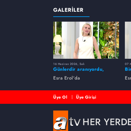
GALERİLER
16 Haziran 2026, Salı
07 
Günlerdir aranıyordu,
Bi
dakikalar içinde bulundu!
Es
Esra Erol'da
Es
Üye Ol
Üye Girişi
HER YERD