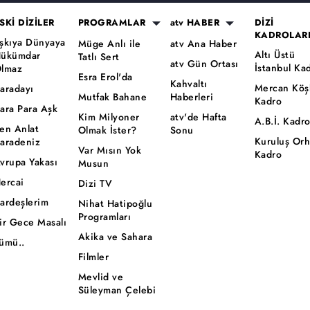
SKİ DİZİLER
PROGRAMLAR
atv HABER
DİZİ
KADROLAR
şkıya Dünyaya
Müge Anlı ile
atv Ana Haber
Altı Üstü
ükümdar
Tatlı Sert
atv Gün Ortası
İstanbul Ka
lmaz
Esra Erol'da
Kahvaltı
Mercan Köş
aradayı
Mutfak Bahane
Haberleri
Kadro
ara Para Aşk
Kim Milyoner
atv'de Hafta
A.B.İ. Kadr
en Anlat
Olmak İster?
Sonu
Kuruluş Or
aradeniz
Var Mısın Yok
Kadro
vrupa Yakası
Musun
ercai
Dizi TV
ardeşlerim
Nihat Hatipoğlu
Programları
ir Gece Masalı
Akika ve Sahara
ümü..
Filmler
Mevlid ve
Süleyman Çelebi