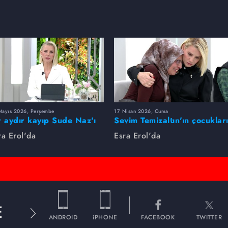
Mayıs 2026, Perşembe
17 Nisan 2026, Cuma
r aydır kayıp Sude Naz'ı
Sevim Temizaltın'ın çocuklar
ra Erol buldu
nerede?
ra Erol'da
Esra Erol'da
E
ANDROID
iPHONE
FACEBOOK
TWITTER