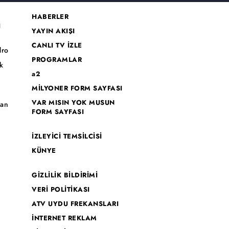
HABERLER
I
YAYIN AKIŞI
CANLI TV İZLE
dro
PROGRAMLAR
k
a2
MİLYONER FORM SAYFASI
o
VAR MISIN YOK MUSUN
han
FORM SAYFASI
İZLEYİCİ TEMSİLCİSİ
KÜNYE
GİZLİLİK BİLDİRİMİ
VERİ POLİTİKASI
ATV UYDU FREKANSLARI
İNTERNET REKLAM