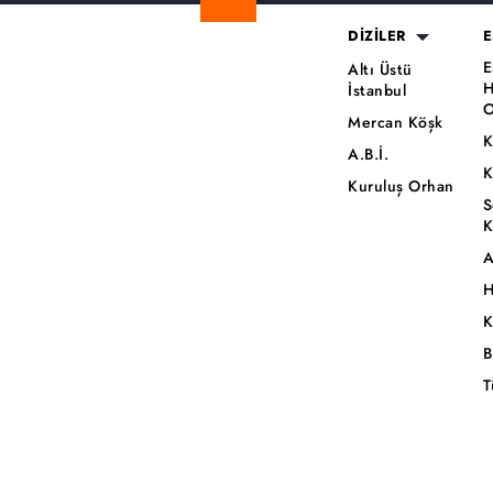
DİZİLER
E
E
Altı Üstü
H
İstanbul
O
Mercan Köşk
K
A.B.İ.
K
Kuruluş Orhan
S
K
A
H
K
B
T