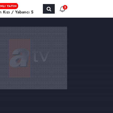
NLI YAYIN
3
ın Kızı / Yabancı Sinema