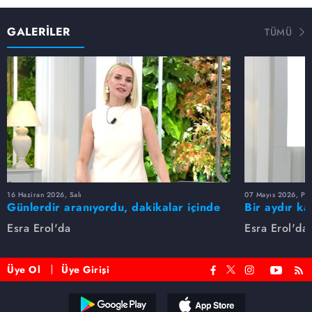
GALERİLER
TÜMÜ
16 Haziran 2026, Salı
07 Mayıs 2026, Pe
Günlerdir aranıyordu, dakikalar içinde
Bir aydır ka
bulundu!
buldu
Esra Erol'da
Esra Erol'da
Üye Ol
Üye Girişi
Reddet