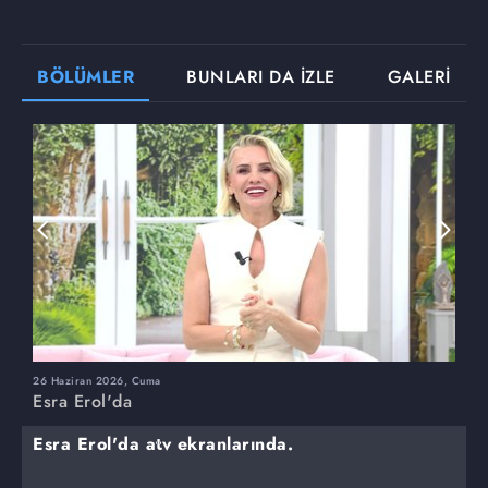
BÖLÜMLER
BUNLARI DA İZLE
GALERİ
26 Haziran 2026, Cuma
2
Esra Erol'da
E
Esra Erol'da atv ekranlarında.