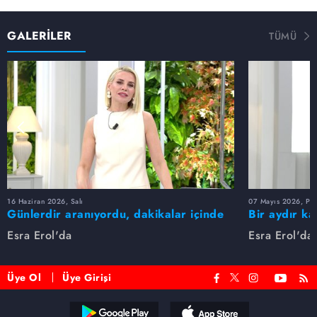
GALERİLER
TÜMÜ
16 Haziran 2026, Salı
07 Mayıs 2026, Pe
Günlerdir aranıyordu, dakikalar içinde
Bir aydır ka
bulundu!
buldu
Esra Erol'da
Esra Erol'da
Üye Ol
Üye Girişi