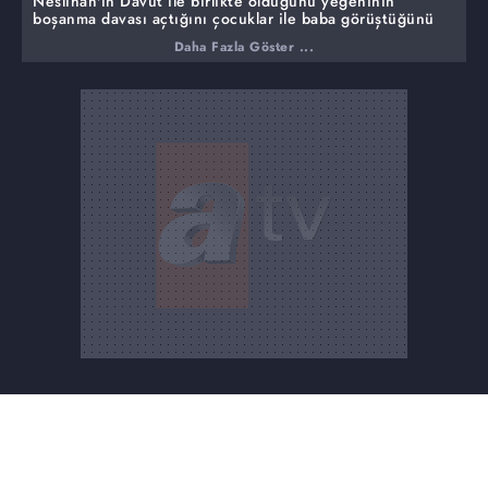
Neslihan'ın Davut ile birlikte olduğunu yeğeninin
boşanma davası açtığını çocuklar ile baba görüştüğünü
ayrıca Davut'u eve getiren ve tanıştıran Ahmet Bey
Daha Fazla Göster ...
olduğunu ve aynı köylüler olduğunu iddia etti.