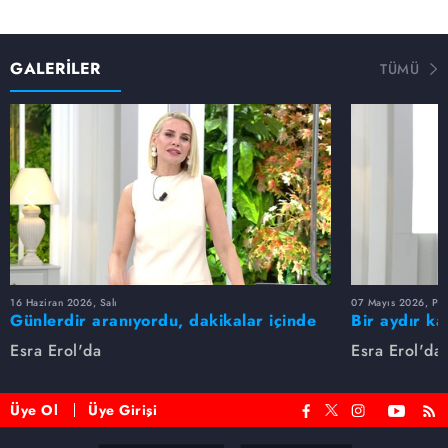
GALERİLER
TÜMÜ
16 Haziran 2026, Salı
07 Mayıs 2026, Pe
Günlerdir aranıyordu, dakikalar içinde
Bir aydır ka
bulundu!
buldu
Esra Erol'da
Esra Erol'da
Üye Ol
Üye Girişi