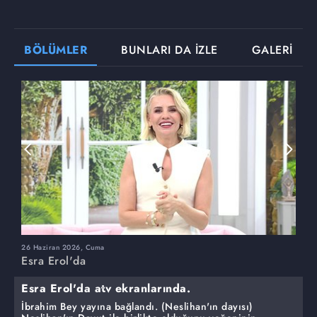
BÖLÜMLER
BUNLARI DA İZLE
GALERİ
26 Haziran 2026, Cuma
2
Esra Erol'da
E
Esra Erol'da atv ekranlarında.
İbrahim Bey yayına bağlandı. (Neslihan'ın dayısı)