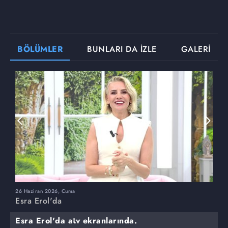
BÖLÜMLER
BUNLARI DA İZLE
GALERİ
26 Haziran 2026, Cuma
2
Esra Erol'da
E
Esra Erol'da atv ekranlarında.