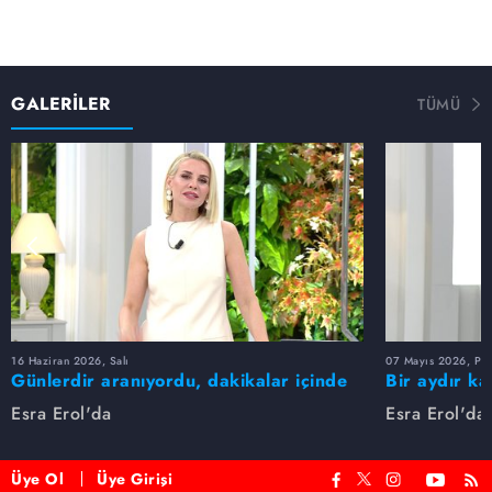
GALERİLER
TÜMÜ
16 Haziran 2026, Salı
07 Mayıs 2026, Pe
Günlerdir aranıyordu, dakikalar içinde
Bir aydır ka
bulundu!
buldu
Esra Erol'da
Esra Erol'da
Üye Ol
Üye Girişi