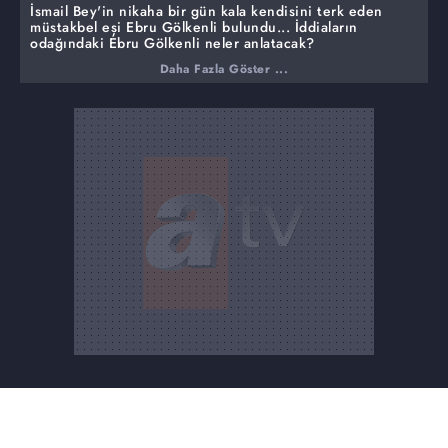
İsmail Bey'in nikaha bir gün kala kendisini terk eden
müstakbel eşi Ebru Gölkenli bulundu... İddiaların
odağındaki Ebru Gölkenli neler anlatacak?
Daha Fazla Göster ...