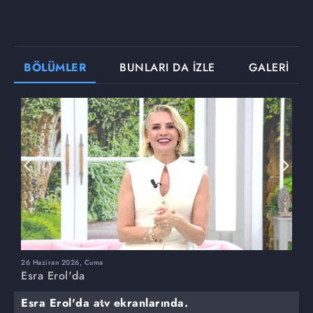
BÖLÜMLER
BUNLARI DA İZLE
GALERİ
26 Haziran 2026, Cuma
2
Esra Erol'da
E
Esra Erol'da atv ekranlarında.