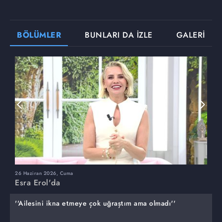
BÖLÜMLER
BUNLARI DA İZLE
GALERİ
26 Haziran 2026, Cuma
2
Esra Erol'da
E
''Ailesini ikna etmeye çok uğraştım ama olmadı''