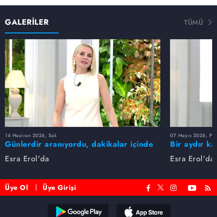
GALERİLER
TÜMÜ
16 Haziran 2026, Salı
07 Mayıs 2026, Pe
Günlerdir aranıyordu, dakikalar içinde
Bir aydır ka
bulundu!
buldu
Esra Erol'da
Esra Erol'da
Üye Ol
Üye Girişi
Reddet