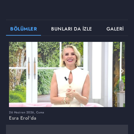
BÖLÜMLER
BUNLARI DA İZLE
GALERİ
26 Haziran 2026, Cuma
2
Esra Erol'da
E