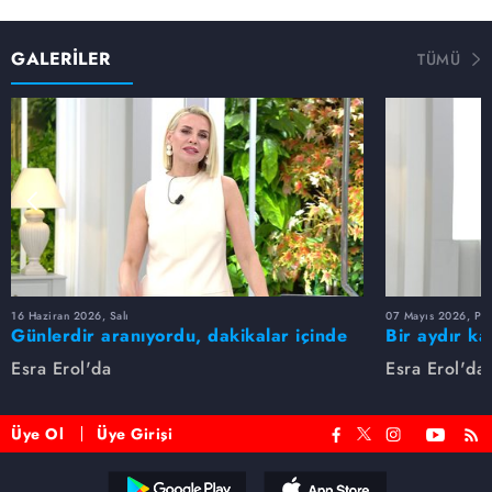
GALERİLER
TÜMÜ
16 Haziran 2026, Salı
07 Mayıs 2026, Pe
Günlerdir aranıyordu, dakikalar içinde
Bir aydır ka
bulundu!
buldu
Esra Erol'da
Esra Erol'da
Üye Ol
Üye Girişi