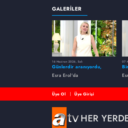
GALERİLER
16 Haziran 2026, Salı
07 
Günlerdir aranıyordu,
Bi
dakikalar içinde bulundu!
Es
Esra Erol'da
Es
Üye Ol
Üye Girişi
HER YERD