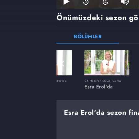
Önümüzdeki sezon gö
BÖLÜMLER
ı
8 Haziran 2026, Pazartesi
26 Haziran 2026, Cuma
Esra Erol'da
Esra Erol'da
Esra Erol'da sezon fina