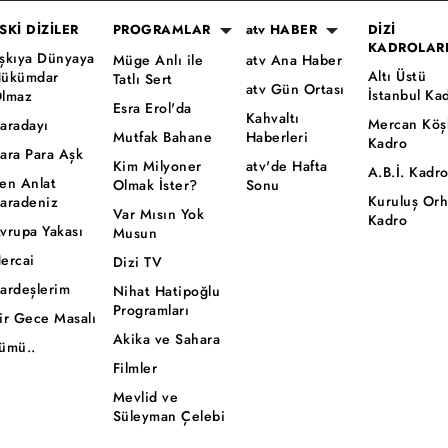
SKİ DİZİLER
PROGRAMLAR
atv HABER
DİZİ
KADROLAR
şkıya Dünyaya
Müge Anlı ile
atv Ana Haber
Altı Üstü
ükümdar
Tatlı Sert
atv Gün Ortası
İstanbul Ka
lmaz
Esra Erol'da
Kahvaltı
Mercan Köş
aradayı
Mutfak Bahane
Haberleri
Kadro
ara Para Aşk
Kim Milyoner
atv'de Hafta
A.B.İ. Kadr
en Anlat
Olmak İster?
Sonu
Kuruluş Or
aradeniz
Var Mısın Yok
Kadro
vrupa Yakası
Musun
ercai
Dizi TV
ardeşlerim
Nihat Hatipoğlu
Programları
ir Gece Masalı
Akika ve Sahara
ümü..
Filmler
Mevlid ve
Süleyman Çelebi