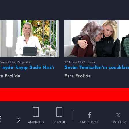
Mayıs 2026, Perşembe
17 Nisan 2026, Cuma
r aydır kayıp Sude Naz'ı
Sevim Temizaltın'ın çocuklar
ra Erol buldu
nerede?
ra Erol'da
Esra Erol'da
E
ANDROID
iPHONE
FACEBOOK
TWITTER