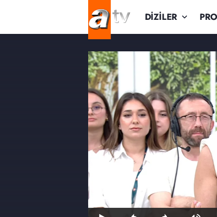
DİZİLER
PR