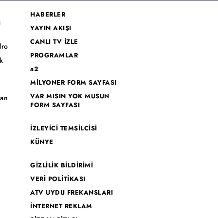
HABERLER
I
YAYIN AKIŞI
CANLI TV İZLE
dro
PROGRAMLAR
k
a2
MİLYONER FORM SAYFASI
o
VAR MISIN YOK MUSUN
han
FORM SAYFASI
İZLEYİCİ TEMSİLCİSİ
KÜNYE
GİZLİLİK BİLDİRİMİ
VERİ POLİTİKASI
ATV UYDU FREKANSLARI
İNTERNET REKLAM