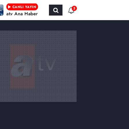
CANLI YAYIN
3
atv Ana Haber