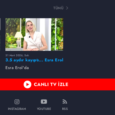
TÜMÜ
31 Mart 2026, Salı
ı
3.5 aydır kayıptı... Esra Erol
buldu!
Esra Erol'da
CANLI TV İZLE
INSTAGRAM
YOUTUBE
RSS