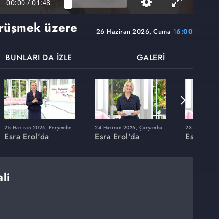
00:00
/
01:48
rüşmek üzere
26 Haziran 2026, Cuma
16:00
BUNLARI DA İZLE
GALERİ
25 Haziran 2026, Perşembe
24 Haziran 2026, Çarşamba
23 Haziran 20
Esra Erol'da
Esra Erol'da
Esra Erol
li