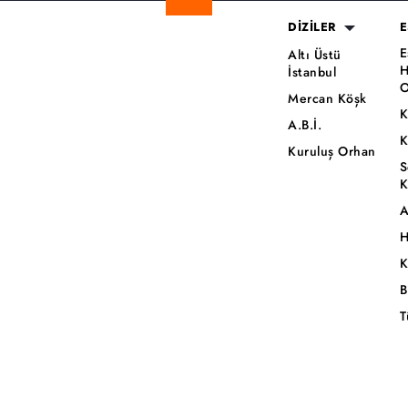
DİZİLER
E
E
Altı Üstü
H
İstanbul
O
Mercan Köşk
K
A.B.İ.
K
Kuruluş Orhan
S
K
A
H
K
B
T