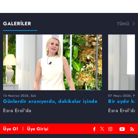
GALERİLER
TÜMÜ
16 Haziran 2026, Salı
07 Mayıs 2026, Pe
Günlerdir aranıyordu, dakikalar içinde
Bir aydır ka
bulundu!
buldu
Esra Erol'da
Esra Erol'da
Üye Ol
Üye Girişi