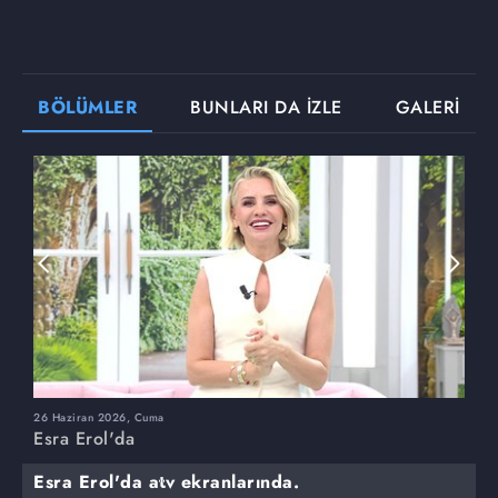
BÖLÜMLER
BUNLARI DA İZLE
GALERİ
26 Haziran 2026, Cuma
2
Esra Erol'da
E
Esra Erol'da atv ekranlarında.