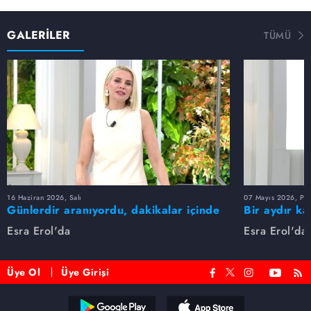
GALERİLER
TÜMÜ
16 Haziran 2026, Salı
07 Mayıs 2026, Pe
Günlerdir aranıyordu, dakikalar içinde
Bir aydır ka
bulundu!
buldu
Esra Erol'da
Esra Erol'da
Üye Ol
Üye Girişi