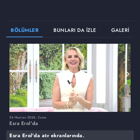
BÖLÜMLER
BUNLARI DA İZLE
GALERİ
26 Haziran 2026, Cuma
2
Esra Erol'da
E
Esra Erol'da atv ekranlarında.