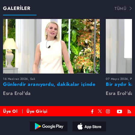
GALERİLER
TÜMÜ
16 Haziran 2026, Salı
07 Mayıs 2026, Pe
Günlerdir aranıyordu, dakikalar içinde
Bir aydır ka
bulundu!
buldu
Esra Erol'da
Esra Erol'da
Üye Ol
Üye Girişi
Reddet