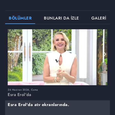
BÖLÜMLER
BUNLARI DA İZLE
GALERİ
26 Haziran 2026, Cuma
2
Esra Erol'da
E
Esra Erol'da atv ekranlarında.