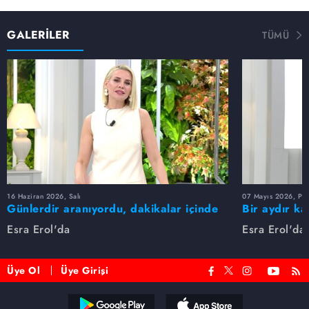
GALERİLER
TÜMÜ
16 Haziran 2026, Salı
07 Mayıs 2026, Pe
Günlerdir aranıyordu, dakikalar içinde
Bir aydır ka
bulundu!
buldu
Esra Erol'da
Esra Erol'da
Üye Ol
Üye Girişi