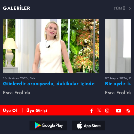
GALERİLER
TÜMÜ
16 Haziran 2026, Salı
07 Mayıs 2026, Pe
Günlerdir aranıyordu, dakikalar içinde
Bir aydır ka
bulundu!
buldu
Esra Erol'da
Esra Erol'da
Üye Ol
Üye Girişi
Reddet