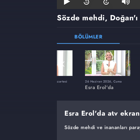
Sözde mehdi, Doğan'ı 
BÖLÜMLER
ı
8 Haziran 2026, Pazartesi
26 Haziran 2026, Cuma
Esra Erol'da
Esra Erol'da
Esra Erol'da atv ekran
Sözde mehdi ve inananları para