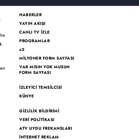
HABERLER
I
YAYIN AKIŞI
CANLI TV İZLE
dro
PROGRAMLAR
k
a2
MİLYONER FORM SAYFASI
o
VAR MISIN YOK MUSUN
han
FORM SAYFASI
İZLEYİCİ TEMSİLCİSİ
KÜNYE
GİZLİLİK BİLDİRİMİ
VERİ POLİTİKASI
ATV UYDU FREKANSLARI
İNTERNET REKLAM