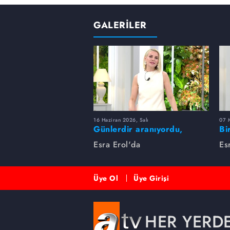
GALERİLER
16 Haziran 2026, Salı
07 
Günlerdir aranıyordu,
Bi
dakikalar içinde bulundu!
Es
Esra Erol'da
Es
Üye Ol
Üye Girişi
HER YERD