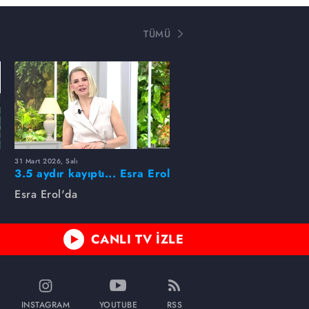
TÜMÜ
31 Mart 2026, Salı
ı
3.5 aydır kayıptı... Esra Erol
buldu!
Esra Erol'da
CANLI TV İZLE
INSTAGRAM
YOUTUBE
RSS