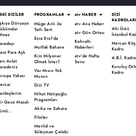
SKİ DİZİLER
PROGRAMLAR
atv HABER
DİZİ
KADROLAR
şkıya Dünyaya
Müge Anlı ile
atv Ana Haber
Altı Üstü
ükümdar
Tatlı Sert
atv Gün Ortası
İstanbul Ka
lmaz
Esra Erol'da
Kahvaltı
Mercan Köş
aradayı
Mutfak Bahane
Haberleri
Kadro
ara Para Aşk
Kim Milyoner
atv'de Hafta
A.B.İ. Kadr
en Anlat
Olmak İster?
Sonu
Kuruluş Or
aradeniz
Var Mısın Yok
Kadro
vrupa Yakası
Musun
ercai
Dizi TV
ardeşlerim
Nihat Hatipoğlu
Programları
ir Gece Masalı
Akika ve Sahara
ümü..
Filmler
Mevlid ve
Süleyman Çelebi