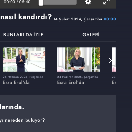
00:00
/
06:40
nasıl kandırdı?
14 Şubat 2024, Çarşamba
00:00
BUNLARI DA İZLE
GALERİ
25 Haziran 2026, Perşembe
24 Haziran 2026, Çarşamba
23 Haziran 20
Esra Erol'da
Esra Erol'da
Esra Erol
larında.
yı nereden buluyor?