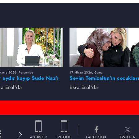
Mayıs 2026, Perşembe
17 Nisan 2026, Cuma
r aydır kayıp Sude Naz'ı
Sevim Temizaltın'ın çocuklar
ra Erol buldu
nerede?
ra Erol'da
Esra Erol'da
E
ANDROID
iPHONE
FACEBOOK
TWITTER