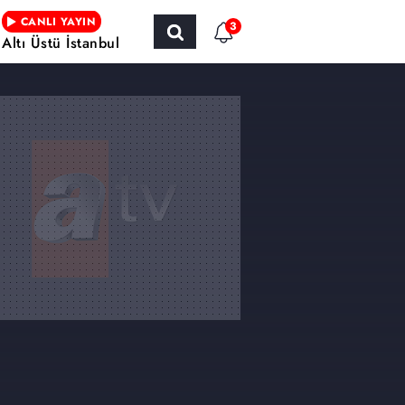
CANLI YAYIN
3
Altı Üstü İstanbul