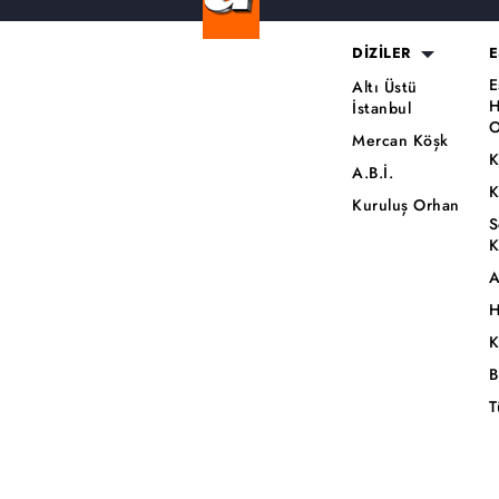
DİZİLER
E
E
Altı Üstü
H
İstanbul
O
Mercan Köşk
K
A.B.İ.
K
Kuruluş Orhan
S
K
A
H
K
B
T