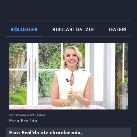
BÖLÜMLER
BUNLARI DA İZLE
GALERİ
26 Haziran 2026, Cuma
2
Esra Erol'da
E
Esra Erol'da atv ekranlarında.