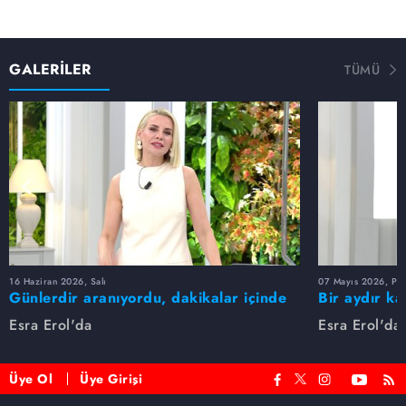
GALERİLER
TÜMÜ
16 Haziran 2026, Salı
07 Mayıs 2026, Pe
Günlerdir aranıyordu, dakikalar içinde
Bir aydır ka
bulundu!
buldu
Esra Erol'da
Esra Erol'da
Üye Ol
Üye Girişi