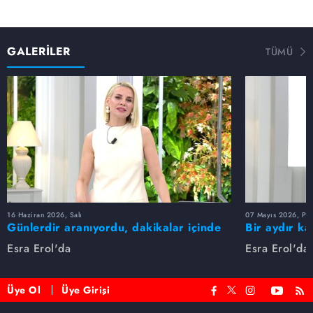
GALERİLER
TÜMÜ
16 Haziran 2026, Salı
07 Mayıs 2026, Pe
Günlerdir aranıyordu, dakikalar içinde
Bir aydır ka
bulundu!
buldu
Esra Erol'da
Esra Erol'da
Üye Ol
Üye Girişi