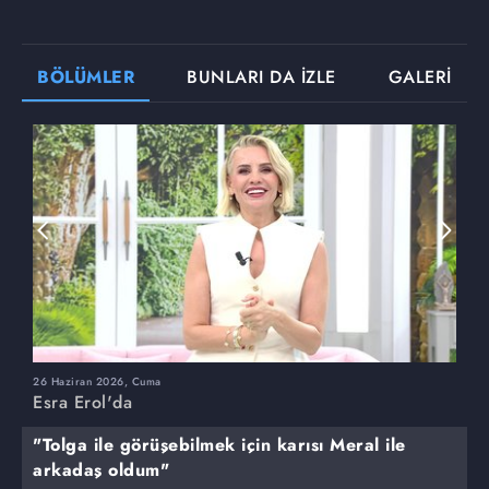
BÖLÜMLER
BUNLARI DA İZLE
GALERİ
26 Haziran 2026, Cuma
2
Esra Erol'da
E
"Tolga ile görüşebilmek için karısı Meral ile
arkadaş oldum"