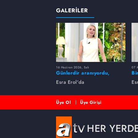
GALERİLER
16 Haziran 2026, Salı
07 
Günlerdir aranıyordu,
Bi
dakikalar içinde bulundu!
Es
Esra Erol'da
Es
Üye Ol
Üye Girişi
HER YERD