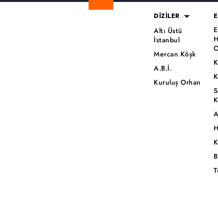
DİZİLER
E
E
Altı Üstü
H
İstanbul
O
Mercan Köşk
K
A.B.İ.
K
Kuruluş Orhan
S
K
A
H
K
B
T