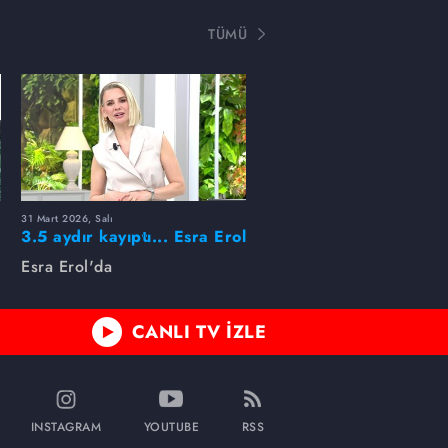
TÜMÜ
31 Mart 2026, Salı
ı
3.5 aydır kayıptı... Esra Erol
buldu!
Esra Erol'da
CANLI TV İZLE
INSTAGRAM
YOUTUBE
RSS