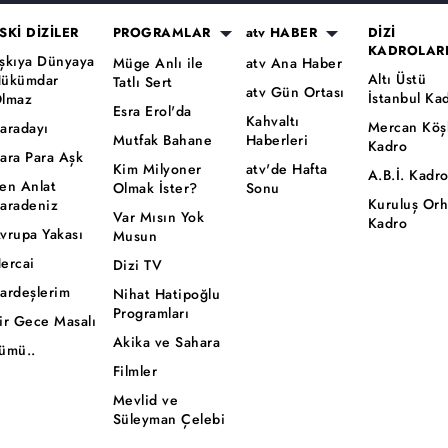
SKİ DİZİLER
PROGRAMLAR
atv HABER
DİZİ
KADROLAR
şkıya Dünyaya
Müge Anlı ile
atv Ana Haber
Altı Üstü
ükümdar
Tatlı Sert
atv Gün Ortası
İstanbul Ka
lmaz
Esra Erol'da
Kahvaltı
Mercan Köş
aradayı
Mutfak Bahane
Haberleri
Kadro
ara Para Aşk
Kim Milyoner
atv'de Hafta
A.B.İ. Kadr
en Anlat
Olmak İster?
Sonu
Kuruluş Or
aradeniz
Var Mısın Yok
Kadro
vrupa Yakası
Musun
ercai
Dizi TV
ardeşlerim
Nihat Hatipoğlu
Programları
ir Gece Masalı
Akika ve Sahara
ümü..
Filmler
Mevlid ve
Süleyman Çelebi