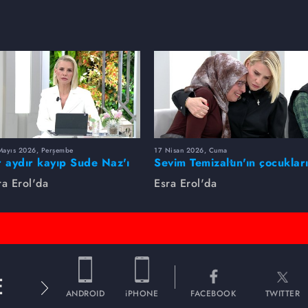
Mayıs 2026, Perşembe
17 Nisan 2026, Cuma
r aydır kayıp Sude Naz'ı
Sevim Temizaltın'ın çocuklar
ra Erol buldu
nerede?
ra Erol'da
Esra Erol'da
E
ANDROID
iPHONE
FACEBOOK
TWITTER