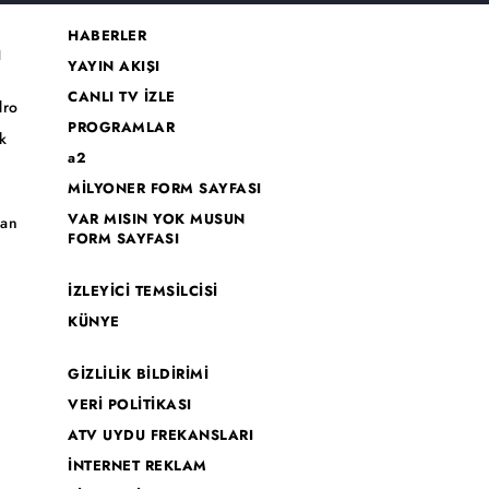
HABERLER
I
YAYIN AKIŞI
CANLI TV İZLE
dro
PROGRAMLAR
k
a2
MİLYONER FORM SAYFASI
o
VAR MISIN YOK MUSUN
han
FORM SAYFASI
İZLEYİCİ TEMSİLCİSİ
KÜNYE
GİZLİLİK BİLDİRİMİ
VERİ POLİTİKASI
ATV UYDU FREKANSLARI
İNTERNET REKLAM