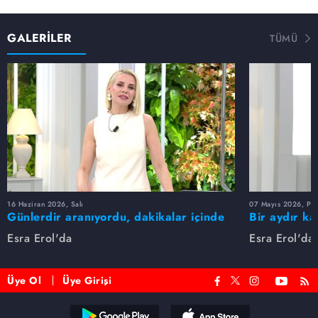
GALERİLER
TÜMÜ
16 Haziran 2026, Salı
07 Mayıs 2026, Pe
Günlerdir aranıyordu, dakikalar içinde
Bir aydır ka
bulundu!
buldu
Esra Erol'da
Esra Erol'da
Üye Ol
Üye Girişi