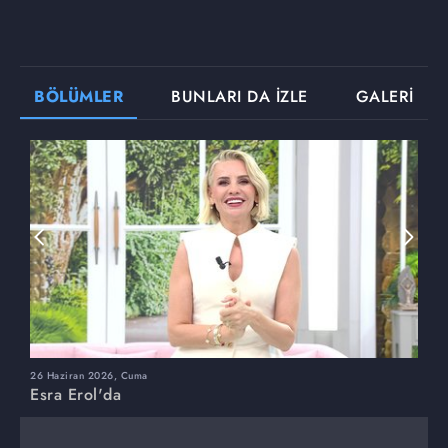
BÖLÜMLER
BUNLARI DA İZLE
GALERİ
26 Haziran 2026, Cuma
2
Esra Erol'da
E