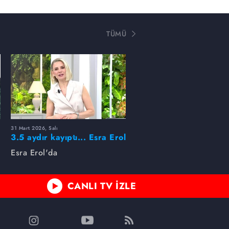
TÜMÜ
31 Mart 2026, Salı
ı
3.5 aydır kayıptı... Esra Erol
buldu!
Esra Erol'da
CANLI TV İZLE