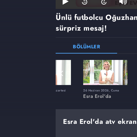
Ünlü futbolcu Oğuzha
sürpriz mesaj!
BÖLÜMLER
ı
8 Haziran 2026, Pazartesi
26 Haziran 2026, Cuma
Esra Erol'da
Esra Erol'da
Esra Erol'da atv ekran