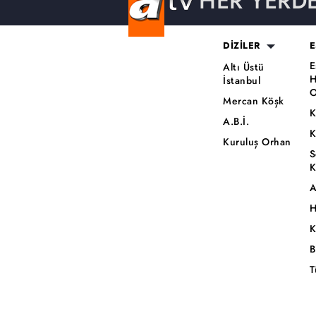
HER YERD
DİZİLER
E
E
Altı Üstü
H
İstanbul
O
Mercan Köşk
K
A.B.İ.
K
Kuruluş Orhan
S
K
A
H
K
B
T