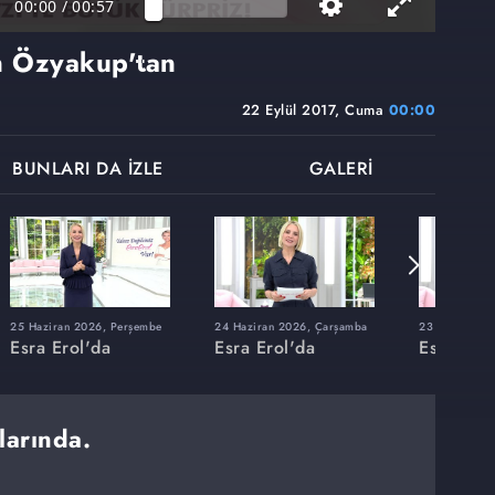
00:00
/
00:57
n Özyakup'tan
22 Eylül 2017, Cuma
00:00
BUNLARI DA İZLE
GALERİ
25 Haziran 2026, Perşembe
24 Haziran 2026, Çarşamba
23 Haziran 20
Esra Erol'da
Esra Erol'da
Esra Erol
larında.