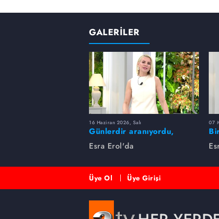
GALERİLER
16 Haziran 2026, Salı
07 
Günlerdir aranıyordu,
Bi
dakikalar içinde bulundu!
Es
Esra Erol'da
Es
Üye Ol
Üye Girişi