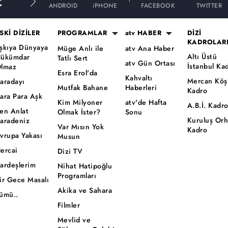
E
ANDROID
iPHONE
FACEBOOK
TWITTER
SKİ DİZİLER
PROGRAMLAR
atv HABER
DİZİ
KADROLAR
şkıya Dünyaya
Müge Anlı ile
atv Ana Haber
Altı Üstü
ükümdar
Tatlı Sert
atv Gün Ortası
İstanbul Ka
lmaz
Esra Erol'da
Kahvaltı
Mercan Köş
aradayı
Mutfak Bahane
Haberleri
Kadro
ara Para Aşk
Kim Milyoner
atv'de Hafta
A.B.İ. Kadr
en Anlat
Olmak İster?
Sonu
Kuruluş Or
aradeniz
Var Mısın Yok
Kadro
vrupa Yakası
Musun
ercai
Dizi TV
ardeşlerim
Nihat Hatipoğlu
Programları
ir Gece Masalı
Akika ve Sahara
ümü..
Filmler
Mevlid ve