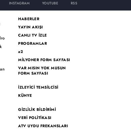
INSTAGRAM
YOUTUBE
RSS
HABERLER
I
YAYIN AKIŞI
CANLI TV İZLE
dro
PROGRAMLAR
k
a2
MİLYONER FORM SAYFASI
o
VAR MISIN YOK MUSUN
han
FORM SAYFASI
İZLEYİCİ TEMSİLCİSİ
KÜNYE
GİZLİLİK BİLDİRİMİ
VERİ POLİTİKASI
ATV UYDU FREKANSLARI