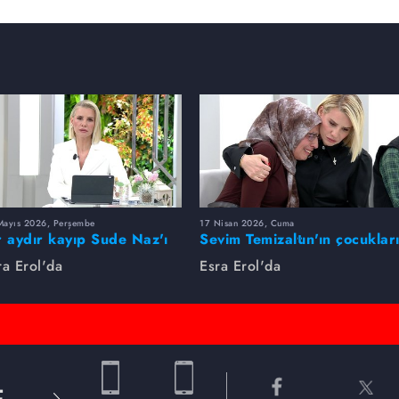
Mayıs 2026, Perşembe
17 Nisan 2026, Cuma
r aydır kayıp Sude Naz'ı
Sevim Temizaltın'ın çocuklar
ra Erol buldu
nerede?
ra Erol'da
Esra Erol'da