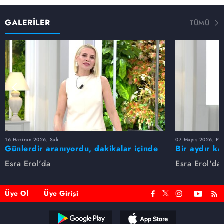
GALERİLER
TÜMÜ
16 Haziran 2026, Salı
07 Mayıs 2026, Pe
Günlerdir aranıyordu, dakikalar içinde
Bir aydır ka
bulundu!
buldu
Esra Erol'da
Esra Erol'da
Üye Ol
Üye Girişi
Reddet