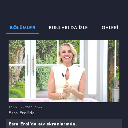
BÖLÜMLER
BUNLARI DA İZLE
GALERİ
26 Haziran 2026, Cuma
2
Esra Erol'da
E
Esra Erol'da atv ekranlarında.