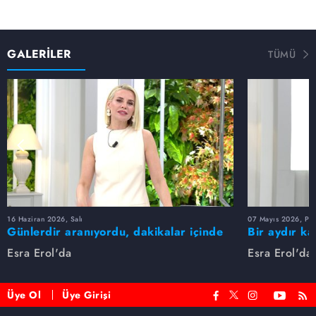
GALERİLER
TÜMÜ
16 Haziran 2026, Salı
07 Mayıs 2026, Pe
Günlerdir aranıyordu, dakikalar içinde
Bir aydır ka
bulundu!
buldu
Esra Erol'da
Esra Erol'da
Üye Ol
Üye Girişi