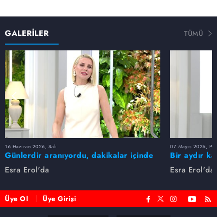
GALERİLER
TÜMÜ
16 Haziran 2026, Salı
07 Mayıs 2026, Pe
Günlerdir aranıyordu, dakikalar içinde
Bir aydır ka
bulundu!
buldu
Esra Erol'da
Esra Erol'da
Üye Ol
Üye Girişi