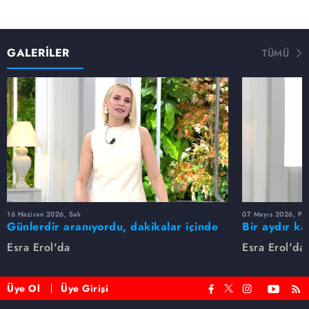
GALERİLER
TÜMÜ
16 Haziran 2026, Salı
07 Mayıs 2026, Pe
Günlerdir aranıyordu, dakikalar içinde
Bir aydır ka
bulundu!
buldu
Esra Erol'da
Esra Erol'da
Üye Ol
Üye Girişi