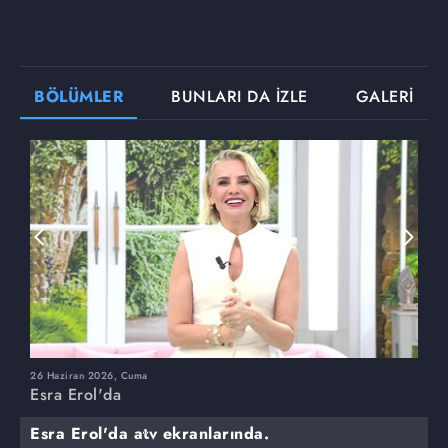
BÖLÜMLER
BUNLARI DA İZLE
GALERİ
26 Haziran 2026, Cuma
2
Esra Erol'da
E
Esra Erol'da atv ekranlarında.