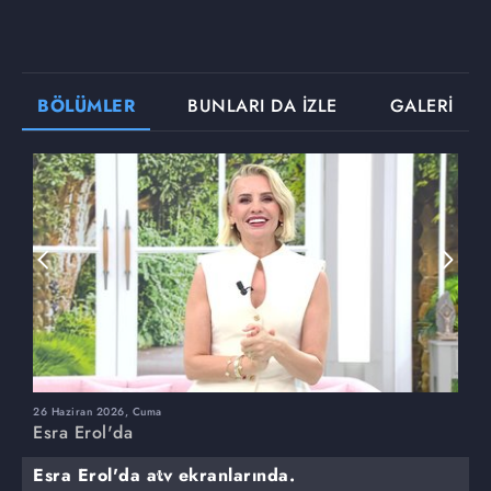
BÖLÜMLER
BUNLARI DA İZLE
GALERİ
26 Haziran 2026, Cuma
2
Esra Erol'da
E
Esra Erol'da atv ekranlarında.