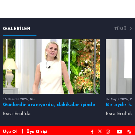
GALERİLER
TÜMÜ
16 Haziran 2026, Salı
07 Mayıs 2026, Pe
Günlerdir aranıyordu, dakikalar içinde
Bir aydır ka
bulundu!
buldu
Esra Erol'da
Esra Erol'da
Üye Ol
Üye Girişi