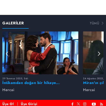
GALERİLER
TÜMÜ
29 Temmuz 2025, Salı
24 Ağustos 2023, 
İntikamdan doğan bir hikaye...
Miran'ın çıld
Hercai'de Miran ve Reyyan aşkında
Hercai
Hercai
neler oldu?
Üye Ol
Üye Girişi