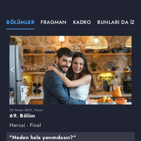
BÖLÜMLER
FRAGMAN
KADRO
BUNLARI DA İZLE
25 Nisan 2021, Pazar
1
69. Bölüm
6
Hercai - Final
H
"Neden hala yanımdasın?"