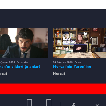
Ağustos 2023, Perşembe
18 Ağustos 2023, Cuma
ran'ın çıldırdığı anlar!
Hercai'nin Yaren'ine
sorduk, hakkında merak
rcai
Hercai
edilen her şeyi cevapladı