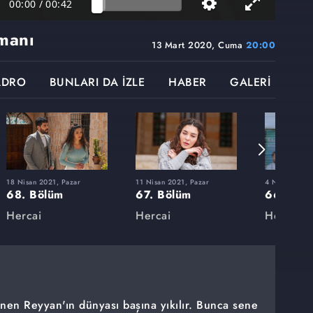
00:00
/
00:42
manı
13 Mart 2020, Cuma
20:00
ADRO
BUNLARI DA İZLE
HABER
GALERİ
18 Nisan 2021, Pazar
11 Nisan 2021, Pazar
4 Nisan 2021,
68. Bölüm
67. Bölüm
66. Böl
Hercai
Hercai
Hercai
"
enen Reyyan'ın dünyası başına yıkılır. Bunca sene