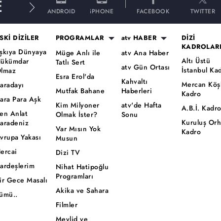
E
ANDROID
iPHONE
FACEBOOK
TWITTER
SKİ DİZİLER
PROGRAMLAR
atv HABER
DİZİ
KADROLAR
şkıya Dünyaya
Müge Anlı ile
atv Ana Haber
Altı Üstü
ükümdar
Tatlı Sert
atv Gün Ortası
İstanbul Ka
lmaz
Esra Erol'da
Kahvaltı
Mercan Köş
aradayı
Mutfak Bahane
Haberleri
Kadro
ara Para Aşk
Kim Milyoner
atv'de Hafta
A.B.İ. Kadr
en Anlat
Olmak İster?
Sonu
Kuruluş Or
aradeniz
Var Mısın Yok
Kadro
vrupa Yakası
Musun
ercai
Dizi TV
ardeşlerim
Nihat Hatipoğlu
Programları
ir Gece Masalı
Akika ve Sahara
ümü..
Filmler
Mevlid ve