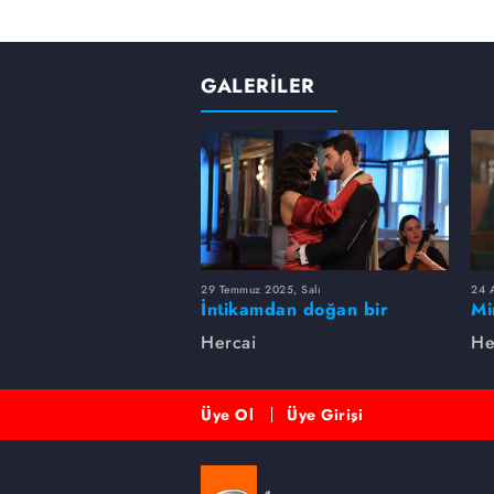
GALERİLER
29 Temmuz 2025, Salı
24 
İntikamdan doğan bir
Mi
hikaye... Hercai'de Miran ve
Hercai
He
Reyyan aşkında neler oldu?
Üye Ol
Üye Girişi