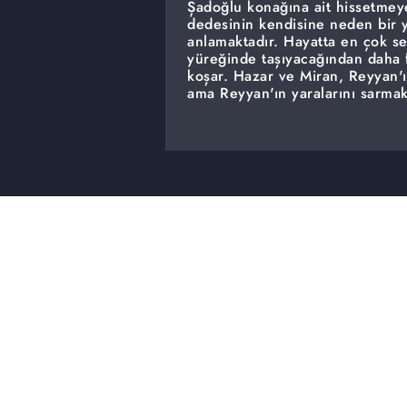
Şadoğlu konağına ait hissetmey
dedesinin kendisine neden bir y
anlamaktadır. Hayatta en çok se
yüreğinde taşıyacağından daha f
koşar. Hazar ve Miran, Reyyan'ın
ama Reyyan'ın yaralarını sarma
yaptıklarının bedelini ödemesi 
ettiğini yaşaması için onu kimse
Miran'ın hikayesinin başlangıcı
Miran'ı köy evinden kovar. Kend
bırakan Reyyan, bundan sonra ha
durmak için çok önemli bir kara
Hazar'ı nasıl etkileyecektir?