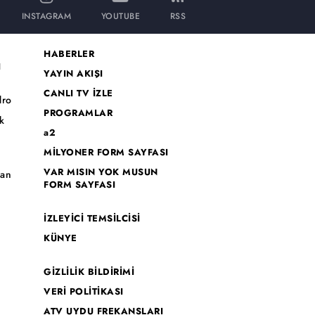
INSTAGRAM
YOUTUBE
RSS
HABERLER
I
YAYIN AKIŞI
CANLI TV İZLE
dro
PROGRAMLAR
k
a2
MİLYONER FORM SAYFASI
o
VAR MISIN YOK MUSUN
han
FORM SAYFASI
İZLEYİCİ TEMSİLCİSİ
KÜNYE
GİZLİLİK BİLDİRİMİ
VERİ POLİTİKASI
ATV UYDU FREKANSLARI