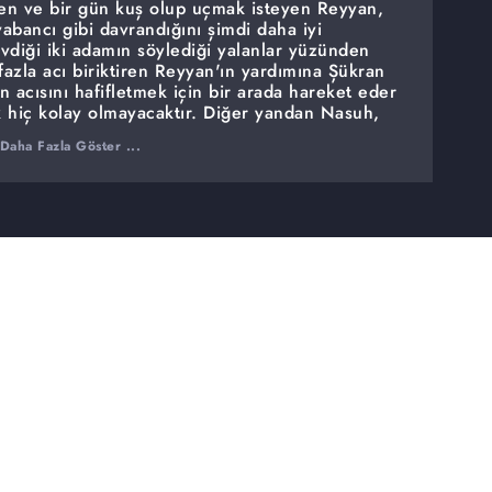
en ve bir gün kuş olup uçmak isteyen Reyyan,
abancı gibi davrandığını şimdi daha iyi
vdiği iki adamın söylediği yalanlar yüzünden
azla acı biriktiren Reyyan'ın yardımına Şükran
 acısını hafifletmek için bir arada hareket eder
k hiç kolay olmayacaktır. Diğer yandan Nasuh,
için Yaren'i Şadoğlu konağından götürür ve hak
Daha Fazla Göster ...
nin bilmediği bir yere kapatır. Reyyan ve
nı bilmeyen Şükran, öğrendiklerinden sonra
i hayatını başkalarının mutluluğu için hep yarım
k ettiği hayatı yaşayıp kendi ayakları üzerinde
r alır. Acaba Reyyan'ın aldığı bu karar Miran ve