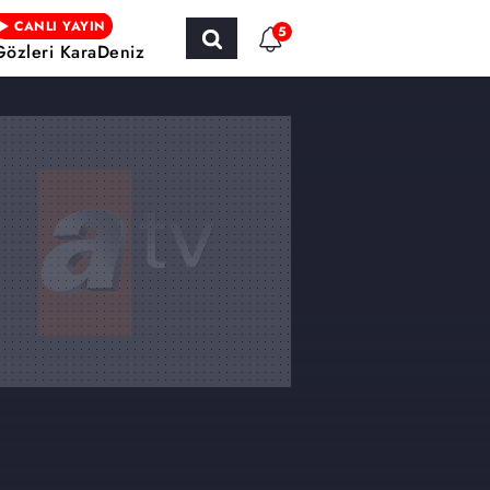
CANLI YAYIN
5
Gözleri KaraDeniz