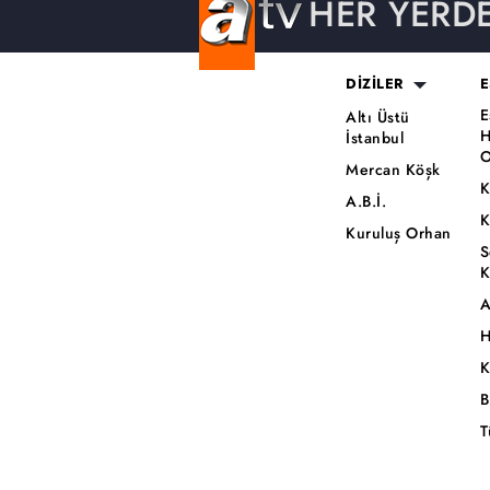
HER YERD
DİZİLER
E
E
Altı Üstü
H
İstanbul
O
Mercan Köşk
K
A.B.İ.
K
Kuruluş Orhan
S
K
A
H
K
B
T