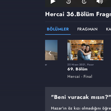
Hercai
36.Bölüm Frag
BÖLÜMLER
FRAGMAN
K
ar
17 Ocak 2021, Pazar
25 Nisan 2021, Pazar
55. Bölüm
69. Bölüm
Hercai
Hercai - Final
"Beni vuracak mısın?
Hazar'ın öz kızı olmadığını öğr