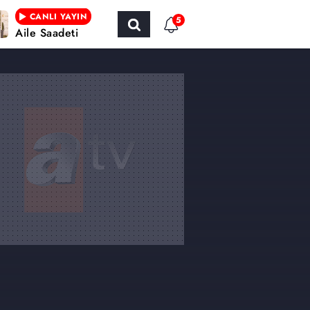
CANLI YAYIN
5
Aile Saadeti