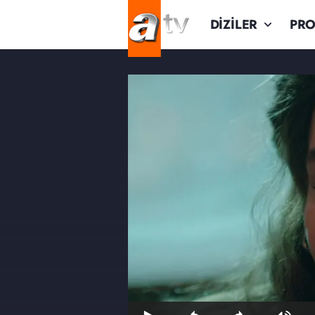
DİZİLER
PR