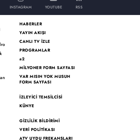
INSTAGRAM
YOUTUBE
RSS
HABERLER
I
YAYIN AKIŞI
CANLI TV İZLE
dro
PROGRAMLAR
k
a2
MİLYONER FORM SAYFASI
o
VAR MISIN YOK MUSUN
han
FORM SAYFASI
İZLEYİCİ TEMSİLCİSİ
KÜNYE
GİZLİLİK BİLDİRİMİ
VERİ POLİTİKASI
ATV UYDU FREKANSLARI