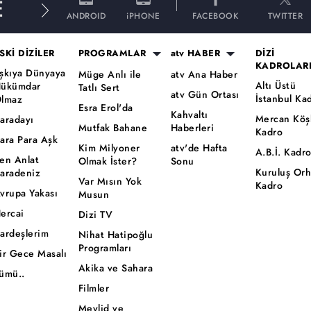
E
ANDROID
iPHONE
FACEBOOK
TWITTER
SKİ DİZİLER
PROGRAMLAR
atv HABER
DİZİ
KADROLAR
şkıya Dünyaya
Müge Anlı ile
atv Ana Haber
Altı Üstü
ükümdar
Tatlı Sert
atv Gün Ortası
İstanbul Ka
lmaz
Esra Erol'da
Kahvaltı
Mercan Köş
aradayı
Mutfak Bahane
Haberleri
Kadro
ara Para Aşk
Kim Milyoner
atv'de Hafta
A.B.İ. Kadr
en Anlat
Olmak İster?
Sonu
Kuruluş Or
aradeniz
Var Mısın Yok
Kadro
vrupa Yakası
Musun
ercai
Dizi TV
ardeşlerim
Nihat Hatipoğlu
Programları
ir Gece Masalı
Akika ve Sahara
ümü..
Filmler
Mevlid ve