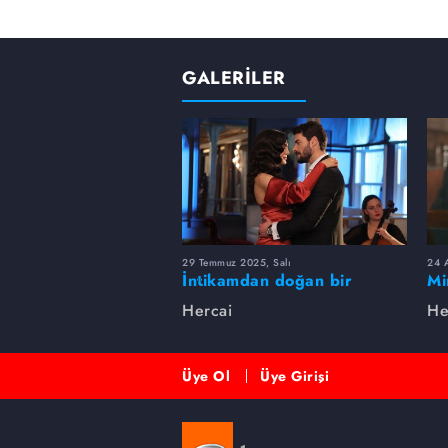
GALERİLER
29 Temmuz 2025, Salı
24 
İntikamdan doğan bir
Mi
hikaye... Hercai'de Miran ve
Hercai
He
Reyyan aşkında neler oldu?
Üye Ol
Üye Girişi