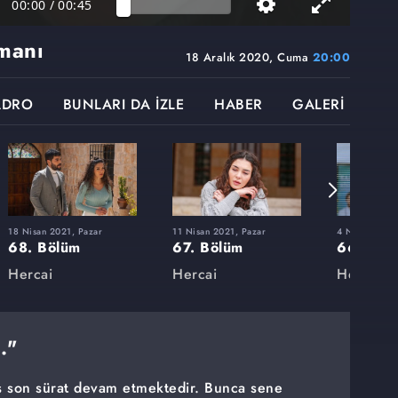
00:00
/
00:45
manı
18 Aralık 2020, Cuma
20:00
ADRO
BUNLARI DA İZLE
HABER
GALERİ
18 Nisan 2021, Pazar
11 Nisan 2021, Pazar
4 Nisan 2021,
68. Bölüm
67. Bölüm
66. Böl
Hercai
Hercai
Hercai
."
ş son sürat devam etmektedir. Bunca sene