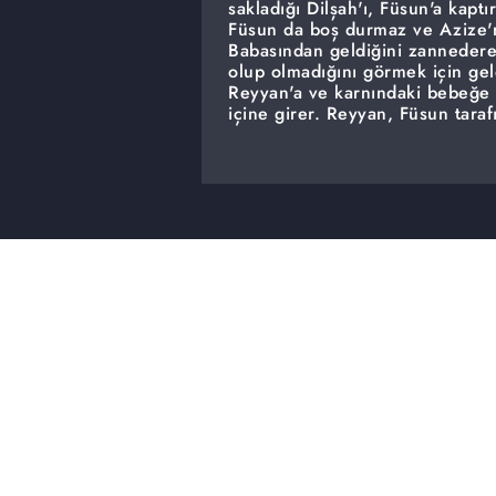
sakladığı Dilşah'ı, Füsun'a kapt
Füsun da boş durmaz ve Azize'n
Babasından geldiğini zannederek
olup olmadığını görmek için gel
Reyyan'a ve karnındaki bebeğe 
içine girer. Reyyan, Füsun tara
durumu belirsizdir. Bu sırada Az
verenin Füsun olduğunu söyleme
ona gerçeği anlatarak kendisinin
Nasuh, Azize'nin sözlerine ina
hatırlamamaktadır. Bunun üzeri
buluşturmasını ister. Miran kar
olduğunu düşünerek onun peşin
gibi bir anda yok olmuştur. Nas
açığa çıkması sebebiyle kaçtığ
gelişme herkesi şoke eder ve Az