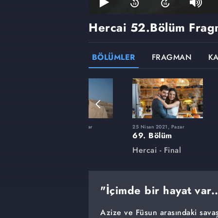
Hercai
52.Bölüm Frag
BÖLÜMLER
FRAGMAN
K
ar
17 Ocak 2021, Pazar
25 Nisan 2021, Pazar
55. Bölüm
69. Bölüm
Hercai
Hercai - Final
"İçimde bir hayat var..
Azize ve Füsun arasındaki sava