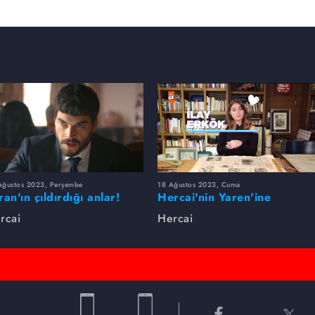
Ağustos 2023, Perşembe
18 Ağustos 2023, Cuma
ran'ın çıldırdığı anlar!
Hercai'nin Yaren'ine
sorduk, hakkında merak
rcai
Hercai
edilen her şeyi cevapladı