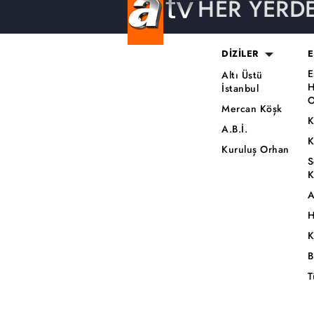
HER YERD
DİZİLER
E
E
Altı Üstü
H
İstanbul
O
Mercan Köşk
K
A.B.İ.
K
Kuruluş Orhan
S
K
A
H
K
B
T