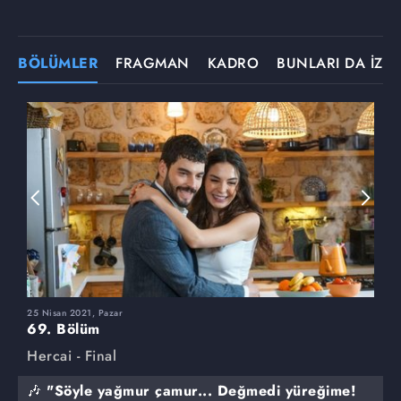
BÖLÜMLER
FRAGMAN
KADRO
BUNLARI DA İZLE
25 Nisan 2021, Pazar
1
69. Bölüm
6
Hercai - Final
H
🎶 "Söyle yağmur çamur... Değmedi yüreğime!