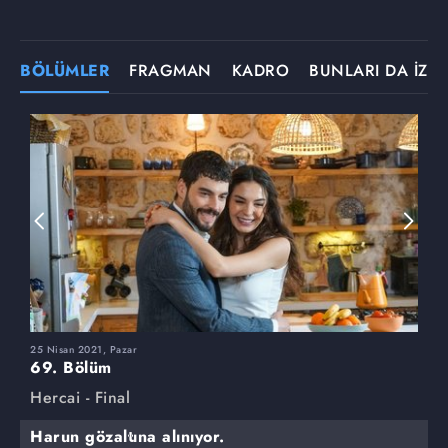
BÖLÜMLER
FRAGMAN
KADRO
BUNLARI DA İZLE
25 Nisan 2021, Pazar
1
69. Bölüm
6
Hercai - Final
H
Harun gözaltına alınıyor.