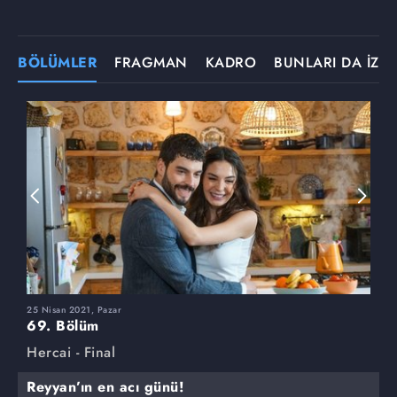
BÖLÜMLER
FRAGMAN
KADRO
BUNLARI DA İZLE
25 Nisan 2021, Pazar
1
69. Bölüm
6
Hercai - Final
H
Reyyan’ın en acı günü!