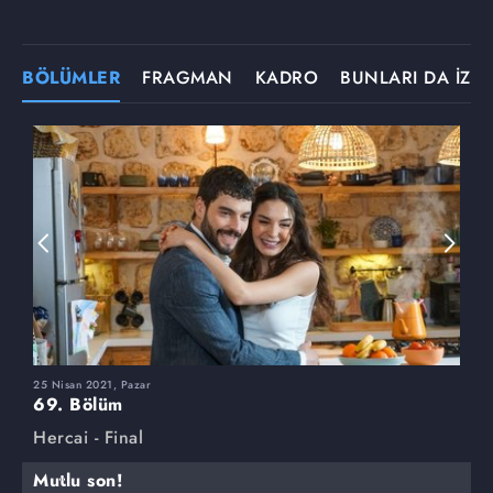
BÖLÜMLER
FRAGMAN
KADRO
BUNLARI DA İZLE
25 Nisan 2021, Pazar
1
69. Bölüm
6
Hercai - Final
H
Mutlu son!