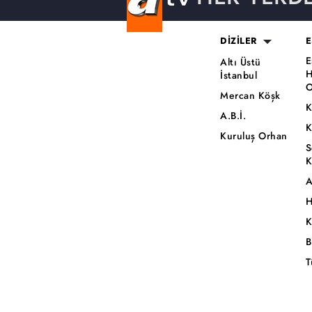
DİZİLER
E
E
Altı Üstü
H
İstanbul
O
Mercan Köşk
K
A.B.İ.
K
Kuruluş Orhan
S
K
A
H
K
B
T