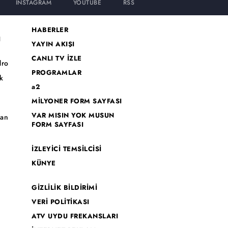
INSTAGRAM
YOUTUBE
RSS
HABERLER
I
YAYIN AKIŞI
CANLI TV İZLE
dro
PROGRAMLAR
k
a2
MİLYONER FORM SAYFASI
o
VAR MISIN YOK MUSUN
han
FORM SAYFASI
İZLEYİCİ TEMSİLCİSİ
KÜNYE
GİZLİLİK BİLDİRİMİ
VERİ POLİTİKASI
ATV UYDU FREKANSLARI