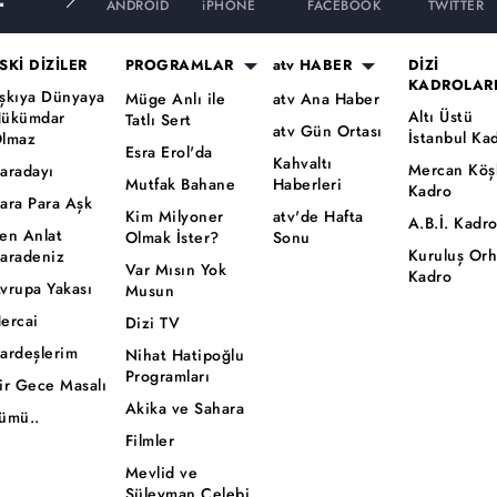
ANDROID
iPHONE
FACEBOOK
TWITTER
SKİ DİZİLER
PROGRAMLAR
atv HABER
DİZİ
KADROLAR
şkıya Dünyaya
Müge Anlı ile
atv Ana Haber
Altı Üstü
ükümdar
Tatlı Sert
atv Gün Ortası
İstanbul Ka
lmaz
Esra Erol'da
Kahvaltı
Mercan Köş
aradayı
Mutfak Bahane
Haberleri
Kadro
ara Para Aşk
Kim Milyoner
atv'de Hafta
A.B.İ. Kadr
en Anlat
Olmak İster?
Sonu
Kuruluş Or
aradeniz
Var Mısın Yok
Kadro
vrupa Yakası
Musun
ercai
Dizi TV
ardeşlerim
Nihat Hatipoğlu
Programları
ir Gece Masalı
Akika ve Sahara
ümü..
Filmler
Mevlid ve
Süleyman Çelebi