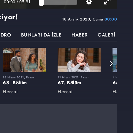
00:00
/
05:31
kiyor!
18 Aralık 2020, Cuma
00:00
ADRO
BUNLARI DA İZLE
HABER
GALERİ
18 Nisan 2021, Pazar
11 Nisan 2021, Pazar
4 Nisan 2021,
68. Bölüm
67. Bölüm
66. Böl
Hercai
Hercai
Hercai