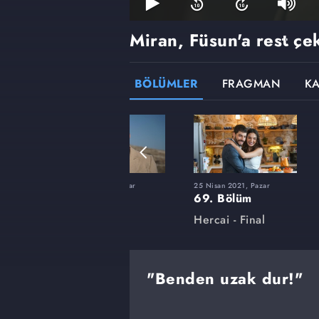
Miran, Füsun'a rest çe
BÖLÜMLER
FRAGMAN
K
ar
17 Ocak 2021, Pazar
25 Nisan 2021, Pazar
55. Bölüm
69. Bölüm
Hercai
Hercai - Final
"Benden uzak dur!"