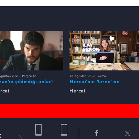
Ağustos 2023, Perşembe
18 Ağustos 2023, Cuma
ran'ın çıldırdığı anlar!
Hercai'nin Yaren'ine
sorduk, hakkında merak
rcai
Hercai
edilen her şeyi cevapladı
E