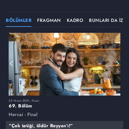
BÖLÜMLER
FRAGMAN
KADRO
BUNLARI DA İZLE
25 Nisan 2021, Pazar
1
69. Bölüm
6
Hercai - Final
H
“Çek tetiği, öldür Reyyan’ı!”