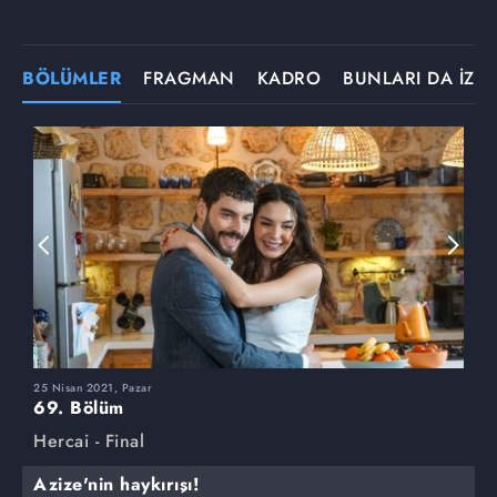
BÖLÜMLER
FRAGMAN
KADRO
BUNLARI DA İZLE
25 Nisan 2021, Pazar
1
69. Bölüm
6
Hercai - Final
H
Azize'nin haykırışı!